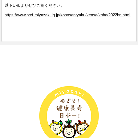
以下URLよりぜひご覧ください。
https://www.pref.miyazaki.lg.jp/kohosenryaku/kense/koho/2022bn.html