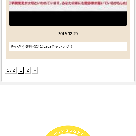
2019.12.20
みやざき健康検定にLet’sチャレンジ！
1 / 2
1
2
»