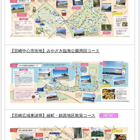
【宮崎中心市街地】みやざき臨海公園周回コース
【宮崎広域東諸県】綾町・錦原地区散策コース
NEW！