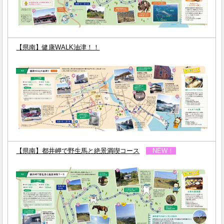
【県南】健康WALK油津！！
【県南】都井岬で野生馬と絶景満喫コース
NEW！