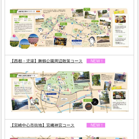
【西都・児湯】舞鶴公園周辺散策コース
NEW！
【宮崎中心市街地】宮﨑神宮コース
NEW！
ｓ