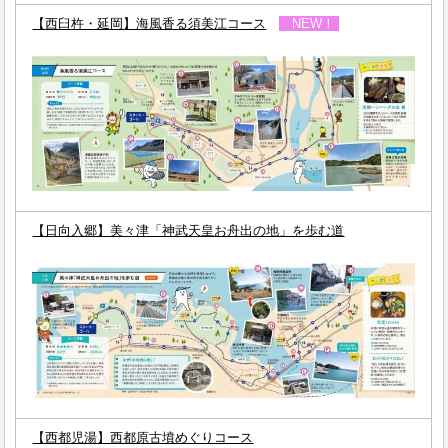
【西臼杵・延岡】海風香る須美江コース
NEW！
【日向入郷】美々津「神武天皇お舟出の地」を歩む道
【西都児湯】西都原古墳めぐりコース