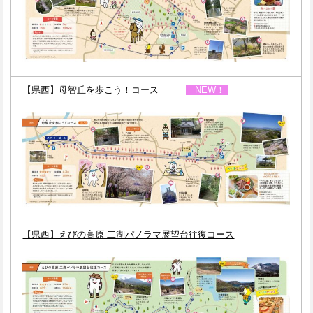
【県西】母智丘を歩こう！コース
NEW！
ｓ
【県西】えびの高原 二湖パノラマ展望台往復コース