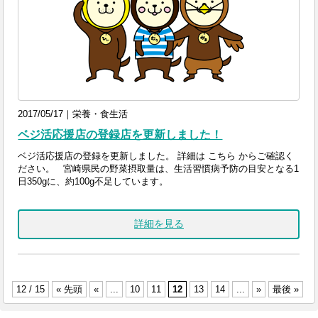
2017/05/17｜栄養・食生活
ベジ活応援店の登録店を更新しました！
ベジ活応援店の登録を更新しました。 詳細は こちら からご確認く
ださい。 宮崎県民の野菜摂取量は、生活習慣病予防の目安となる1
日350gに、約100g不足しています。
詳細を見る
12 / 15
« 先頭
«
...
10
11
12
13
14
...
»
最後 »