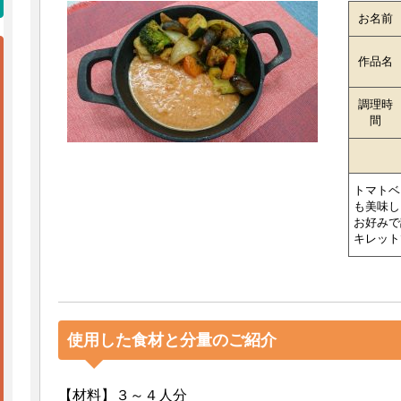
お名前
作品名
調理時
間
トマトベ
も美味し
お好みで
キレット
使用した食材と分量のご紹介
【材料】３～４人分