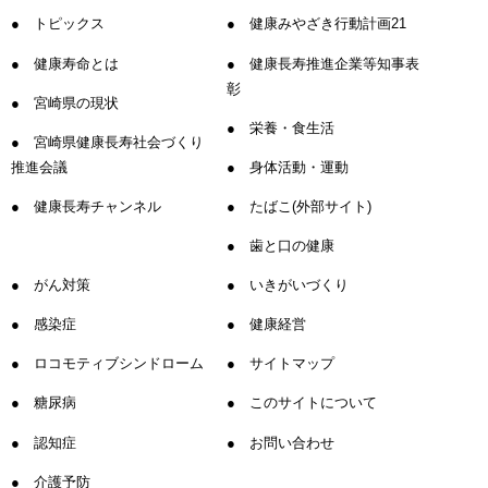
トピックス
健康みやざき行動計画21
健康寿命とは
健康長寿推進企業等知事表
彰
宮崎県の現状
栄養・食生活
宮崎県健康長寿社会づくり
推進会議
身体活動・運動
健康長寿チャンネル
たばこ(外部サイト)
歯と口の健康
がん対策
いきがいづくり
感染症
健康経営
ロコモティブシンドローム
サイトマップ
糖尿病
このサイトについて
認知症
お問い合わせ
介護予防