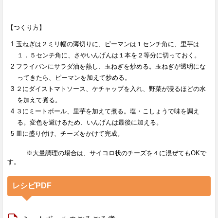
【つくり方】
玉ねぎは２ミリ幅の薄切りに、ピーマンは１センチ角に、里芋は
１．５センチ角に、さやいんげんは１本を２等分に切っておく。
フライパンにサラダ油を熱し、玉ねぎを炒める。玉ねぎが透明にな
ってきたら、ピーマンを加えて炒める。
２にダイストマトソース、ケチャップを入れ、野菜が浸るほどの水
を加えて煮る。
３にミートボール、里芋を加えて煮る。塩・こしょうで味を調え
る。変色を避けるため、いんげんは最後に加える。
皿に盛り付け、チーズをかけて完成。
※大量調理の場合は、サイコロ状のチーズを４に混ぜてもOKで
す。
レシピPDF