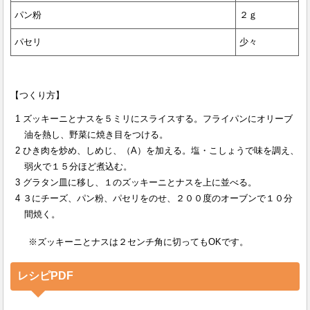
パン粉
２ｇ
パセリ
少々
【つくり方】
ズッキーニとナスを５ミリにスライスする。フライパンにオリーブ
油を熱し、野菜に焼き目をつける。
ひき肉を炒め、しめじ、（A）を加える。塩・こしょうで味を調え、
弱火で１５分ほど煮込む。
グラタン皿に移し、１のズッキーニとナスを上に並べる。
３にチーズ、パン粉、パセリをのせ、２００度のオーブンで１０分
間焼く。
※ズッキーニとナスは２センチ角に切ってもOKです。
レシピPDF