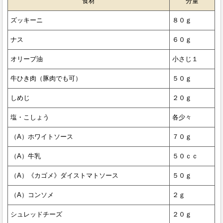
食材
分量
ズッキーニ
８０ｇ
ナス
６０ｇ
オリーブ油
小さじ１
牛ひき肉（豚肉でも可）
５０ｇ
しめじ
２０ｇ
塩・こしょう
各少々
（A）ホワイトソース
７０ｇ
（A）牛乳
５０ｃｃ
（A）《カゴメ》ダイストマトソース
５０ｇ
（A）コンソメ
２ｇ
シュレッドチーズ
２０ｇ