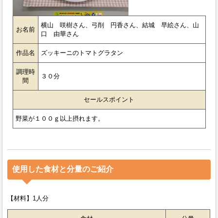
横山 咲樹さん、弓削 円香さん、結城 早絵さん、山
お名前
口 由華さん
作品名
ズッキーニのトマトグラタン
調理時
３０分
間
セールスポイント
野菜が１００ｇ以上摂れます。
使用した食材と分量のご紹介
【材料】1人分