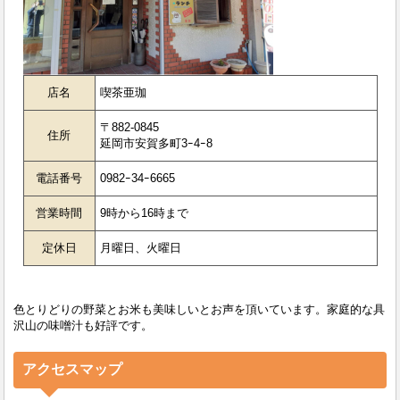
店名
喫茶亜珈
〒882-0845
住所
延岡市安賀多町3ｰ4ｰ8
電話番号
0982ｰ34ｰ6665
営業時間
9時から16時まで
定休日
月曜日、火曜日
色とりどりの野菜とお米も美味しいとお声を頂いています。家庭的な具
沢山の味噌汁も好評です。
アクセスマップ