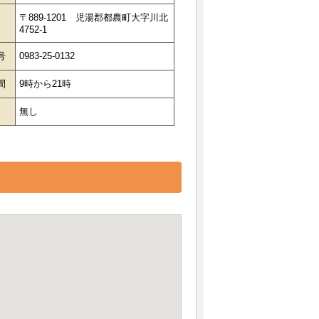
〒889-1201 児湯郡都農町大字川北
4752-1
号
0983-25-0132
間
9時から21時
日
無し