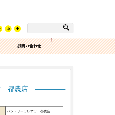
け 都農店
パントリーけいすけ 都農店