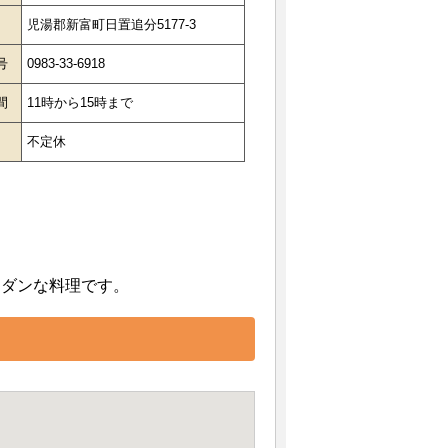
児湯郡新富町日置追分5177-3
号
0983-33-6918
間
11時から15時まで
日
不定休
モダンな料理です。