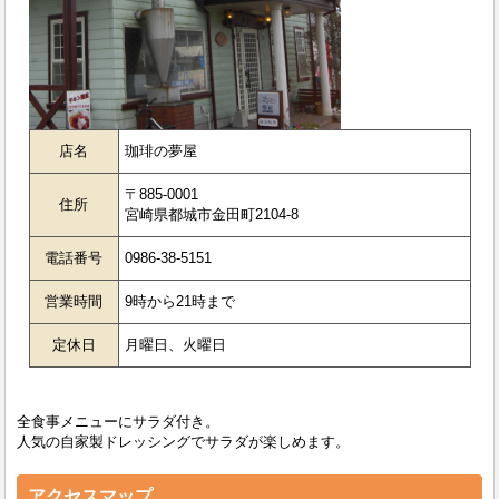
店名
珈琲の夢屋
〒885-0001
住所
宮崎県都城市金田町2104-8
電話番号
0986-38-5151
営業時間
9時から21時まで
定休日
月曜日、火曜日
全食事メニューにサラダ付き。
人気の自家製ドレッシングでサラダが楽しめます。
アクセスマップ