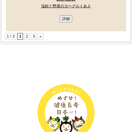
塩鮭と野菜のヨーグルトあえ
詳細
1 / 3
1
2
3
»